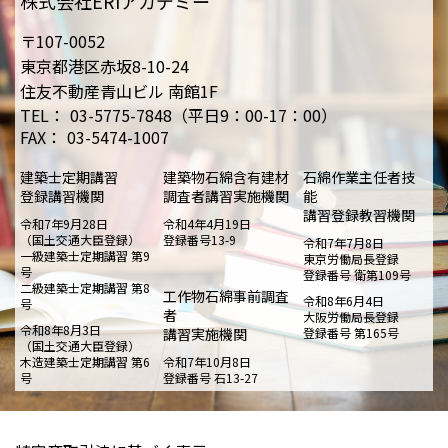
株式会社ERIアカデミー
〒107-0052
東京都港区赤坂8-10-24
住友不動産青山ビル 南館1F
TEL：
03-5775-7848（平日9：00-17：00）
FAX：
03-5474-1007
建築士定期講習
建築物石綿含有建材
石綿作業主任者技
登録講習機関
調査者講習実施機関
能
講習登録教習機関
令和7年9月28日
令和4年4月19日
（国土交通大臣登録）
登録番号13-9
令和7年7月8日
一級建築士定期講習 第9
東京労働局長登録
号
登録番号 衛第109号
二級建築士定期講習 第8
工作物石綿事前調査
令和8年6月4日
号
者
大阪労働局長登録
令和8年8月3日
講習実施機関
登録番号 第165号
（国土交通大臣登録）
木造建築士定期講習 第6
令和7年10月8日
号
登録番号 石13-27