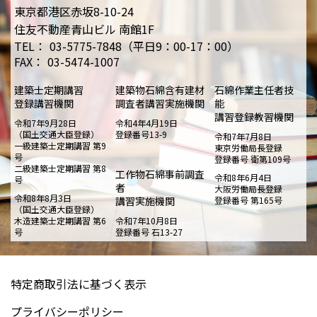
東京都港区赤坂8-10-24
住友不動産青山ビル 南館1F
TEL：
03-5775-7848（平日9：00-17：00）
FAX：
03-5474-1007
建築士定期講習
建築物石綿含有建材
石綿作業主任者技
登録講習機関
調査者講習実施機関
能
講習登録教習機関
令和7年9月28日
令和4年4月19日
（国土交通大臣登録）
登録番号13-9
令和7年7月8日
一級建築士定期講習 第9
東京労働局長登録
号
登録番号 衛第109号
二級建築士定期講習 第8
工作物石綿事前調査
令和8年6月4日
号
者
大阪労働局長登録
令和8年8月3日
講習実施機関
登録番号 第165号
（国土交通大臣登録）
木造建築士定期講習 第6
令和7年10月8日
号
登録番号 石13-27
特定商取引法に基づく表示
プライバシーポリシー