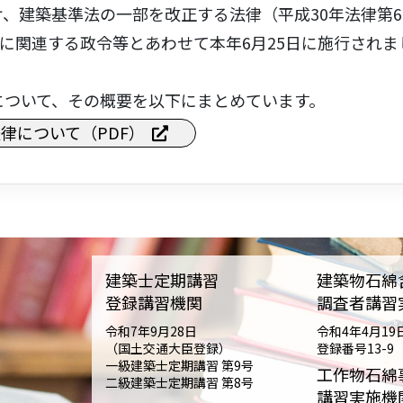
、建築基準法の一部を改正する法律（平成30年法律第6
れに関連する政令等とあわせて本年6月25日に施行されま
について、その概要を以下にまとめています。
律について（PDF）
建築士定期講習
建築物石綿
登録講習機関
調査者講習
令和7年9月28日
令和4年4月19
（国土交通大臣登録）
登録番号13-9
一級建築士定期講習 第9号
工作物石綿
二級建築士定期講習 第8号
講習実施機