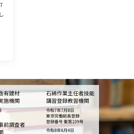
7
し
含有建材
石綿作業主任者技能
実施機関
講習登録教習機関
日
令和7年7月8日
東京労働局長登録
登録番号 衛第109号
事前調査者
令和8年6月4日
関