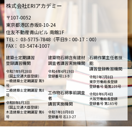
株式会社ERIアカデミー
〒107-0052
東京都港区赤坂8-10-24
住友不動産青山ビル 南館1F
TEL：
03-5775-7848（平日9：00-17：00）
FAX：
03-5474-1007
建築士定期講習
建築物石綿含有建材
石綿作業主任者技
登録講習機関
調査者講習実施機関
能
講習登録教習機関
令和7年9月28日
令和4年4月19日
（国土交通大臣登録）
登録番号13-9
令和7年7月8日
一級建築士定期講習 第9
東京労働局長登録
号
登録番号 衛第109号
二級建築士定期講習 第8
工作物石綿事前調査
令和8年6月4日
号
者
大阪労働局長登録
令和8年8月3日
講習実施機関
登録番号 第165号
（国土交通大臣登録）
木造建築士定期講習 第6
令和7年10月8日
号
登録番号 石13-27