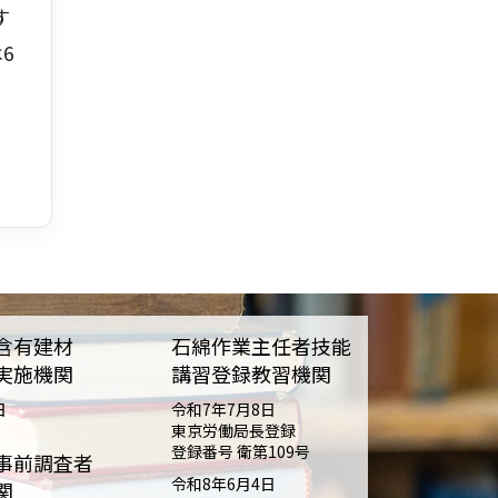
す
6
含有建材
石綿作業主任者技能
実施機関
講習登録教習機関
日
令和7年7月8日
東京労働局長登録
登録番号 衛第109号
事前調査者
令和8年6月4日
関