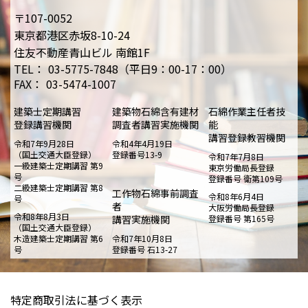
〒107-0052
東京都港区赤坂8-10-24
住友不動産青山ビル 南館1F
TEL：
03-5775-7848（平日9：00-17：00）
FAX：
03-5474-1007
建築士定期講習
建築物石綿含有建材
石綿作業主任者技
登録講習機関
調査者講習実施機関
能
講習登録教習機関
令和7年9月28日
令和4年4月19日
（国土交通大臣登録）
登録番号13-9
令和7年7月8日
一級建築士定期講習 第9
東京労働局長登録
号
登録番号 衛第109号
二級建築士定期講習 第8
工作物石綿事前調査
令和8年6月4日
号
者
大阪労働局長登録
令和8年8月3日
講習実施機関
登録番号 第165号
（国土交通大臣登録）
木造建築士定期講習 第6
令和7年10月8日
号
登録番号 石13-27
特定商取引法に基づく表示