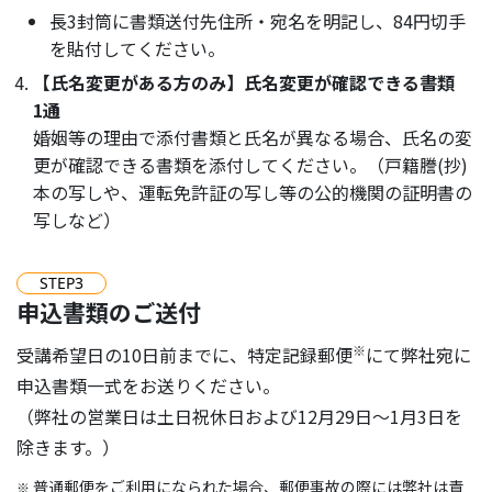
長3封筒に書類送付先住所・宛名を明記し、84円切手
を貼付してください。
【氏名変更がある方のみ】氏名変更が確認できる書類
1通
婚姻等の理由で添付書類と氏名が異なる場合、氏名の変
更が確認できる書類を添付してください。（戸籍謄(抄)
本の写しや、運転免許証の写し等の公的機関の証明書の
写しなど）
STEP
3
申込書類のご送付
※
受講希望日の10日前までに、特定記録郵便
にて弊社宛に
申込書類一式をお送りください。
（弊社の営業日は土日祝休日および12月29日～1月3日を
除きます。）
普通郵便をご利用になられた場合、郵便事故の際には弊社は責
※