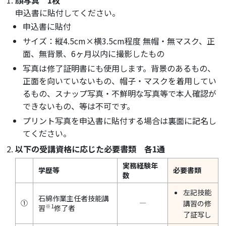
顔写真 1枚
申込書に貼付してください。
申込書に貼付
サイズ：縦4.5cm×横3.5cm程度 無帽・無マスク、正
面、無背景、6ヶ月以内に撮影したもの
写真は修了証明書にも使用します。背景のあるもの、
正面を向いていないもの、帽子・マスクを着用してい
るもの、スナップ写真・不鮮明な写真等で本人確認が
できないもの、等は不可です。
プリント写真を申込書に貼付する場合は裏面に記名し
てください。
以下の受講資格に応じた必要書類 各1通
実務経験年
学歴等
必要書類
数
左記技能
石綿作業主任者技能講
①
―
講習の修
※1
習
修了者
了証写し