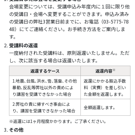
会場変更については、受講申込み年度内に１回に限り他
の受講日・会場へ変更することができます。申込み済み
の受講日の弊社3営業日前までに、お電話（03-5775-78
48）にてご連絡ください。お手続き方法をご案内しま
す。
受講料の返還
一度納付された受講料は、原則返還いたしません。ただ
し、次に該当する場合は返還いたします。
※
返還するケース
返還内容
1.地震､台風､洪水､雪､落雷､その他
返還にかかる振込手数
暴動､反乱等弊社以外の責めによ
料（実費）を差し引い
り講習を受講できなかった場合
た金額を返還します。
2.弊社の責に帰すべき事由によ
全額返還します。
り、講習を受講できなかった場合
※返還には1ヶ月程度かかります。ご了承ください。
その他