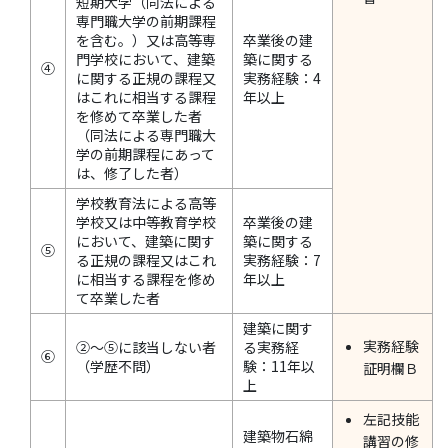
短期大学（同法による
専門職大学の前期課程
を含む。）又は高等専
卒業後の建
門学校において、建築
築に関する
④
に関する正規の課程又
実務経験：4
はこれに相当する課程
年以上
を修めて卒業した者
（同法による専門職大
学の前期課程にあって
は、修了した者）
学校教育法による高等
学校又は中等教育学校
卒業後の建
において、建築に関す
築に関する
⑤
る正規の課程又はこれ
実務経験：7
に相当する課程を修め
年以上
て卒業した者
建築に関す
実務経験
②～⑤に該当しない者
る実務経
⑥
（学歴不問）
験：11年以
証明欄Ｂ
上
左記技能
建築物石綿
講習の修