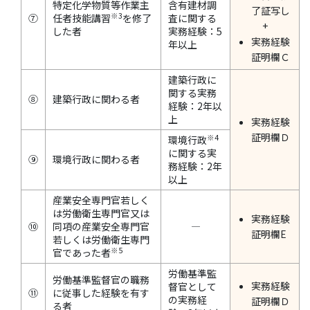
特定化学物質等作業主
含有建材調
了証写し
※3
⑦
任者技能講習
を修了
査に関する
+
した者
実務経験：5
実務経験
年以上
証明欄Ｃ
建築行政に
関する実務
⑧
建築行政に関わる者
経験：2年以
上
実務経験
証明欄Ｄ
※4
環境行政
に関する実
⑨
環境行政に関わる者
務経験：2年
以上
産業安全専門官若しく
は労働衛生専門官又は
実務経験
⑩
同項の産業安全専門官
―
証明欄E
若しくは労働衛生専門
※5
官であった者
労働基準監
労働基準監督官の職務
実務経験
督官として
⑪
に従事した経験を有す
の実務経
証明欄Ｄ
る者