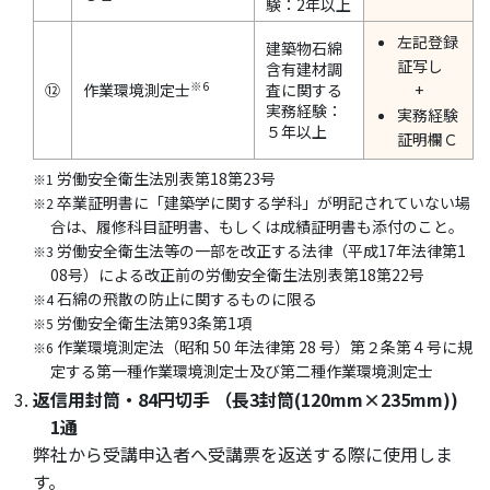
験：2年以上
左記登録
建築物石綿
証写し
含有建材調
※6
⑫
作業環境測定士
査に関する
+
実務経験：
実務経験
５年以上
証明欄Ｃ
労働安全衛生法別表第18第23号
※1
卒業証明書に「建築学に関する学科」が明記されていない場
※2
合は、履修科目証明書、もしくは成績証明書も添付のこと。
労働安全衛生法等の一部を改正する法律（平成17年法律第1
※3
08号）による改正前の労働安全衛生法別表第18第22号
石綿の飛散の防止に関するものに限る
※4
労働安全衛生法第93条第1項
※5
作業環境測定法（昭和 50 年法律第 28 号）第２条第４号に規
※6
定する第一種作業環境測定士及び第二種作業環境測定士
返信用封筒・84円切手 （長3封筒(120mm×235mm))
1通
弊社から受講申込者へ受講票を返送する際に使用しま
す。