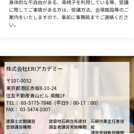
身体的な不自由がある、車椅子を利用している等、受講
に際してご事情がある方は、受講方法、会場施設等のご
案内をいたしますので、事前に事務局までご連絡くださ
い。
株式会社ERIアカデミー
〒107-0052
東京都港区赤坂8-10-24
住友不動産青山ビル 南館1F
TEL：
03-5775-7848（平日9：00-17：00）
FAX：
03-5474-1007
建築士定期講習
建築物石綿含有建材
石綿作業主任者技
登録講習機関
調査者講習実施機関
能
講習登録教習機関