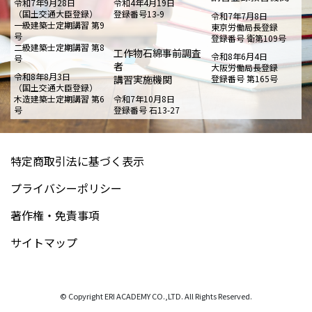
令和7年9月28日
令和4年4月19日
（国土交通大臣登録）
登録番号13-9
令和7年7月8日
一級建築士定期講習 第9
東京労働局長登録
号
登録番号 衛第109号
二級建築士定期講習 第8
工作物石綿事前調査
令和8年6月4日
号
者
大阪労働局長登録
令和8年8月3日
講習実施機関
登録番号 第165号
（国土交通大臣登録）
木造建築士定期講習 第6
令和7年10月8日
号
登録番号 石13-27
特定商取引法に基づく表示
プライバシーポリシー
著作権・免責事項
サイトマップ
© Copyright ERI ACADEMY CO.,LTD. All Rights Reserved.