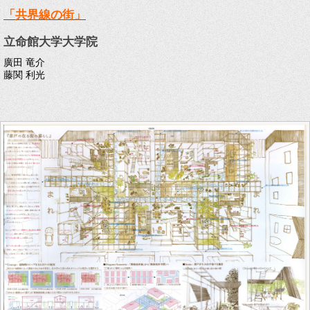
「共界線の街」
立命館大学大学院
廣田 竜介
藤関 利光