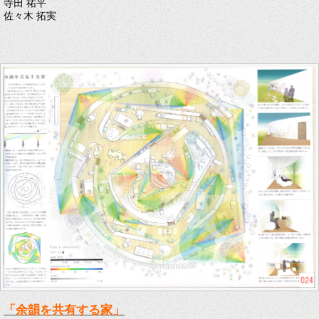
寺田 祐平
佐々木 拓実
「余韻を共有する家」