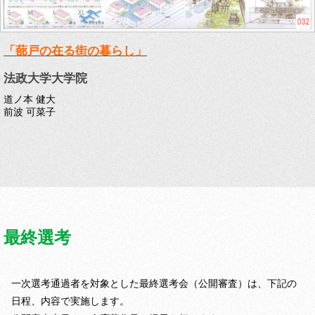
「蔀戸の在る街の暮らし」
法政大学大学院
道ノ本 健大
前波 可菜子
最終選考
一次選考通過者を対象とした最終選考会（公開審査）は、下記の
日程、内容で実施します。