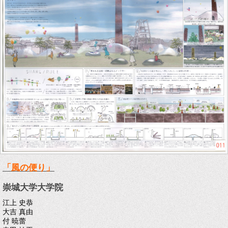
「風の便り」
崇城大学大学院
江上 史恭
大吉 真由
付 暁蕾