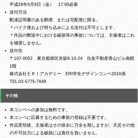
平成28年9月9日（金） 17:00必着
送付方法
配達証明書のある郵便、または宅配便に限る。
＊バイク便および持ち込みによる送付は不可とします。
＊作品の郵送中における破損等の事故については、主催者はこれ
を補償しません。
送付先
〒107-0052 東京都港区赤坂8-10-24 住友不動産青山ビル南館
1階
株式会社ＥＲＩアカデミー ERI学生デザインコンペ2016係
TEL 03-5775-7848
その他
本コンペへの参加は無料です。
本コンペに応募するための事前の登録は不要です。
作品受領後、主催者はその保全に万全を期しますが、天災その他
の不可抗力による破損には責任を負いません。