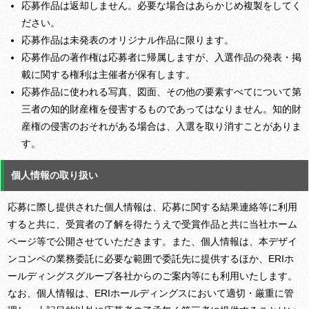
応募作品は返却しません。必要な場合はあらかじめ複製をしてく
ださい。
応募作品は未発表のオリジナル作品に限ります。
応募作品の著作権は応募者に帰属しますが、入選作品の発表・掲
載に関する権利は主催者が保有します。
応募作品に使われる写真、図面、その他の要素すべてについて第
三者の知的財産権を侵害するものであってはなりません。知的財
産権の侵害のおそれがある場合は、入選を取り消すことがありま
す。
個人情報の取り扱い
応募に際し提供された個人情報は、応募に関する結果連絡等に利用
すると共に、受賞者の了解を得たうえで受賞作品と共に当社ホーム
ページ等で公開させていただきます。また、個人情報は、本デザイ
ンコンペの業務委託に必要な範囲で委託先に提供するほか、ERIホ
ールディングスグループ各社からのご案内等にも利用いたします。
なお、個人情報は、ERIホールディングスにおいて適切・厳重に管