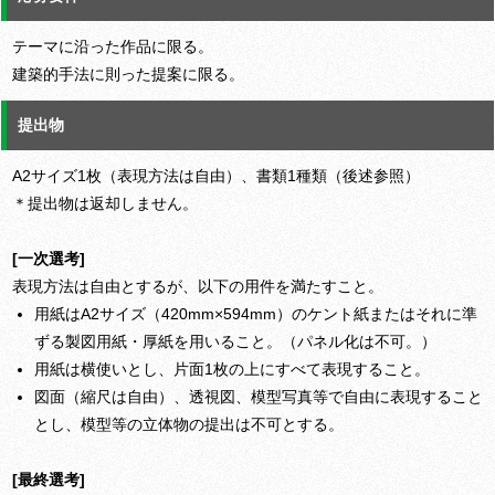
テーマに沿った作品に限る。
建築的手法に則った提案に限る。
提出物
A2サイズ1枚（表現方法は自由）、書類1種類（後述参照）
＊提出物は返却しません。
[一次選考]
表現方法は自由とするが、以下の用件を満たすこと。
用紙はA2サイズ（420mm×594mm）のケント紙またはそれに準
ずる製図用紙・厚紙を用いること。（パネル化は不可。）
用紙は横使いとし、片面1枚の上にすべて表現すること。
図面（縮尺は自由）、透視図、模型写真等で自由に表現すること
とし、模型等の立体物の提出は不可とする。
[最終選考]