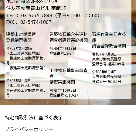
東京都港区赤坂8-10-24
住友不動産青山ビル 南館1F
TEL：
03-5775-7848（平日9：00-17：00）
FAX：
03-5474-1007
建築士定期講習
建築物石綿含有建材
石綿作業主任者技
登録講習機関
調査者講習実施機関
能
講習登録教習機関
令和7年9月28日
令和4年4月19日
（国土交通大臣登録）
登録番号13-9
令和7年7月8日
一級建築士定期講習 第9
東京労働局長登録
号
登録番号 衛第109号
二級建築士定期講習 第8
工作物石綿事前調査
令和8年6月4日
号
者
大阪労働局長登録
令和8年8月3日
講習実施機関
登録番号 第165号
（国土交通大臣登録）
木造建築士定期講習 第6
令和7年10月8日
号
登録番号 石13-27
特定商取引法に基づく表示
プライバシーポリシー