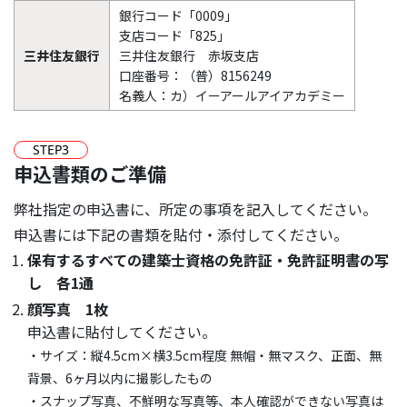
銀行コード「0009」
支店コード「825」
三井住友銀行
三井住友銀行 赤坂支店
口座番号：（普）8156249
名義人：カ）イーアールアイアカデミー
STEP
3
申込書類のご準備
弊社指定の申込書に、所定の事項を記入してください。
申込書には下記の書類を貼付・添付してください。
保有するすべての建築士資格の免許証・免許証明書の写
し 各1通
顔写真 1枚
申込書に貼付してください。
・サイズ：縦4.5cm×横3.5cm程度 無帽・無マスク、正面、無
背景、6ヶ月以内に撮影したもの
・スナップ写真、不鮮明な写真等、本人確認ができない写真は