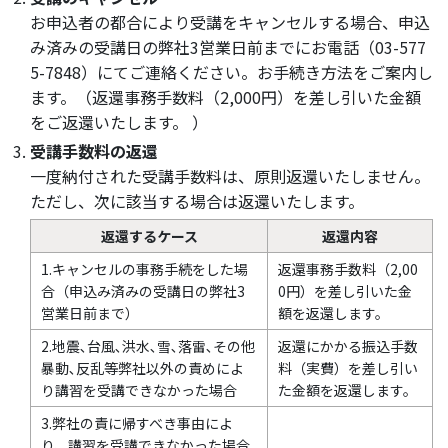
お申込者の都合により受講をキャンセルする場合、申込
み済みの受講日の弊社3営業日前までにお電話（03-577
5-7848）にてご連絡ください。お手続き方法をご案内し
ます。（返還事務手数料（2,000円）を差し引いた金額
をご返還いたします。 ）
受講手数料の返還
一度納付された受講手数料は、原則返還いたしません。
ただし、次に該当する場合は返還いたします。
返還するケース
返還内容
1.キャンセルの事務手続をした場
返還事務手数料（2,00
合（申込み済みの受講日の弊社3
0円）を差し引いた金
営業日前まで）
額を返還します。
2.地震､台風､洪水､雪､落雷､その他
返還にかかる振込手数
暴動､反乱等弊社以外の責めによ
料（実費）を差し引い
り講習を受講できなかった場合
た金額を返還します。
3.弊社の責に帰すべき事由によ
り、講習を受講できなかった場合