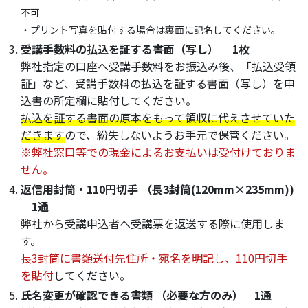
不可
・プリント写真を貼付する場合は裏面に記名してください。
受講手数料の払込を証する書面（写し） 1枚
弊社指定の口座へ受講手数料をお振込み後、「払込受領
証」など、受講手数料の払込を証する書面（写し）を申
込書の所定欄に貼付してください。
払込を証する書面の原本をもって領収に代えさせていた
だきます
ので、紛失しないようお手元で保管ください。
※弊社窓口等での現金によるお支払いは受付けておりま
せん。
返信用封筒・110円切手 （長3封筒(120mm×235mm))
1通
弊社から受講申込者へ受講票を返送する際に使用しま
す。
長3封筒に書類送付先住所・宛名を明記し、110円切手
を貼付
してください。
氏名変更が確認できる書類 （必要な方のみ） 1通