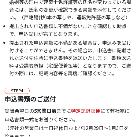
婚姻等の理由で建築士免許証等の氏名が変わっている場
合には、氏名の変更が確認できる書類を添付してくださ
い。（戸籍謄(抄)本の写しや、運転免許証の写しなど）
提出された申込書類に不備がないことを確認した時点
で、申込受付が完了となります。
提出された申込書類に不備がある場合は、申込みを受け
付けることができません。その場合は、申込書に記載さ
れた送付先住所に申込書類を返送いたします。書類返送
料は受講者負担（宅配便着払等）となりますので、ご送
付の際には、記載内容等を再度ご確認ください。
STEP
4
申込書類のご送付
受講希望日の
5営業日前
までに
特定記録郵便
にて弊社宛に
申込書類一式をお送りください。
（弊社の営業日は土日祝休日および12月29日～1月3日を
除きます。）