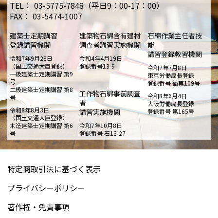
TEL：
03-5775-7848（平日9：00-17：00）
FAX：
03-5474-1007
建築士定期講習
建築物石綿含有建材
石綿作業主任者技
登録講習機関
調査者講習実施機関
能
講習登録教習機関
令和7年9月28日
令和4年4月19日
（国土交通大臣登録）
登録番号13-9
令和7年7月8日
一級建築士定期講習 第9
東京労働局長登録
号
登録番号 衛第109号
二級建築士定期講習 第8
工作物石綿事前調査
令和8年6月4日
号
者
大阪労働局長登録
令和8年8月3日
講習実施機関
登録番号 第165号
（国土交通大臣登録）
木造建築士定期講習 第6
令和7年10月8日
号
登録番号 石13-27
特定商取引法に基づく表示
プライバシーポリシー
著作権・免責事項