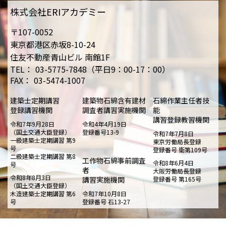
株式会社ERIアカデミー
〒107-0052
東京都港区赤坂8-10-24
住友不動産青山ビル 南館1F
TEL：
03-5775-7848（平日9：00-17：00）
FAX：
03-5474-1007
建築士定期講習
建築物石綿含有建材
石綿作業主任者技
登録講習機関
調査者講習実施機関
能
講習登録教習機関
令和7年9月28日
令和4年4月19日
（国土交通大臣登録）
登録番号13-9
令和7年7月8日
一級建築士定期講習 第9
東京労働局長登録
号
登録番号 衛第109号
二級建築士定期講習 第8
工作物石綿事前調査
令和8年6月4日
号
者
大阪労働局長登録
令和8年8月3日
講習実施機関
登録番号 第165号
（国土交通大臣登録）
木造建築士定期講習 第6
令和7年10月8日
号
登録番号 石13-27