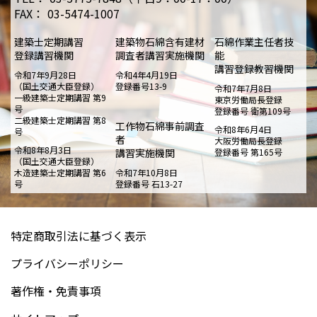
FAX：
03-5474-1007
建築士定期講習
建築物石綿含有建材
石綿作業主任者技
登録講習機関
調査者講習実施機関
能
講習登録教習機関
令和7年9月28日
令和4年4月19日
（国土交通大臣登録）
登録番号13-9
令和7年7月8日
一級建築士定期講習 第9
東京労働局長登録
号
登録番号 衛第109号
二級建築士定期講習 第8
工作物石綿事前調査
令和8年6月4日
号
者
大阪労働局長登録
令和8年8月3日
講習実施機関
登録番号 第165号
（国土交通大臣登録）
木造建築士定期講習 第6
令和7年10月8日
号
登録番号 石13-27
特定商取引法に基づく表示
プライバシーポリシー
著作権・免責事項