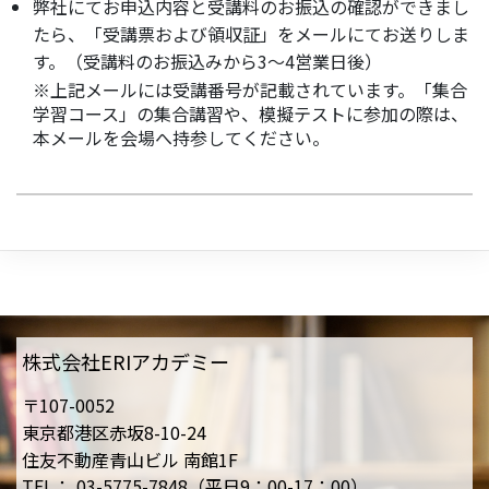
弊社にてお申込内容と受講料のお振込の確認ができまし
たら、「受講票および領収証」をメールにてお送りしま
す。（受講料のお振込みから3～4営業日後）
※上記メールには受講番号が記載されています。「集合
学習コース」の集合講習や、模擬テストに参加の際は、
本メールを会場へ持参してください。
株式会社ERIアカデミー
〒107-0052
東京都港区赤坂8-10-24
住友不動産青山ビル 南館1F
TEL：
03-5775-7848（平日9：00-17：00）