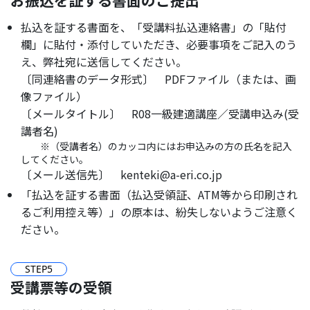
お振込を証する書面のご提出
払込を証する書面を、「受講料払込連絡書」の「貼付
欄」に貼付・添付していただき、必要事項をご記入のう
え、弊社宛に送信してください。
〔同連絡書のデータ形式〕 PDFファイル（または、画
像ファイル）
〔メールタイトル〕 R08一級建適講座／受講申込み(受
講者名)
※（受講者名）のカッコ内にはお申込みの方の氏名を記入
してください。
〔メール送信先〕 kenteki@a-eri.co.jp
「払込を証する書面（払込受領証、ATM等から印刷され
るご利用控え等）」の原本は、紛失しないようご注意く
ださい。
STEP
5
受講票等の受領