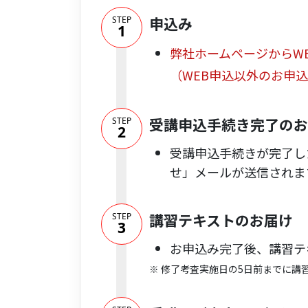
申込み
STEP
1
弊社ホームページからW
（WEB申込以外のお申
受講申込手続き完了のお
STEP
2
受講申込手続きが完了し
せ」メールが送信されま
講習テキストのお届け
STEP
3
お申込み完了後、講習テ
※
修了考査実施日の5日前までに講